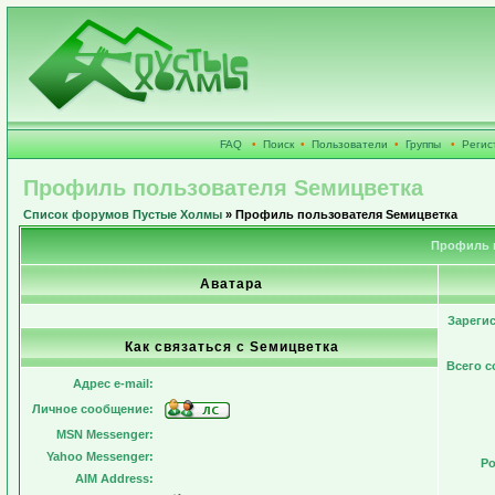
FAQ
•
Поиск
•
Пользователи
•
Группы
•
Регис
Профиль пользователя Sемицветка
Список форумов Пустые Холмы
» Профиль пользователя Sемицветка
Профиль п
Аватара
Зареги
Как связаться с Sемицветка
Всего 
Адрес e-mail:
Личное сообщение:
MSN Messenger:
Yahoo Messenger:
Ро
AIM Address: