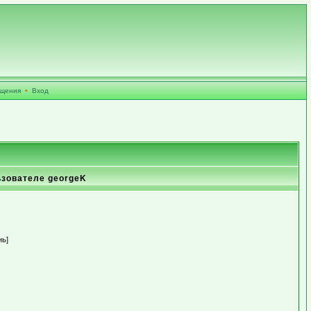
бщения
•
Вход
ьзователе georgeK
нь]