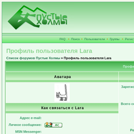
FAQ
•
Поиск
•
Пользователи
•
Группы
•
Регис
Профиль пользователя Lara
Список форумов Пустые Холмы
» Профиль пользователя Lara
Профи
Аватара
Зареги
Всего 
Как связаться с Lara
Адрес e-mail:
Личное сообщение:
Ро
MSN Messenger: