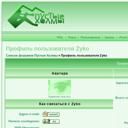
FAQ
•
Поиск
•
Пользователи
•
Группы
•
Регис
Профиль пользователя Zyko
Список форумов Пустые Холмы
» Профиль пользователя Zyko
Профил
Аватара
Зареги
Администратор
Всего 
Как связаться с Zyko
Адрес e-mail:
Личное сообщение:
Ро
MSN Messenger: