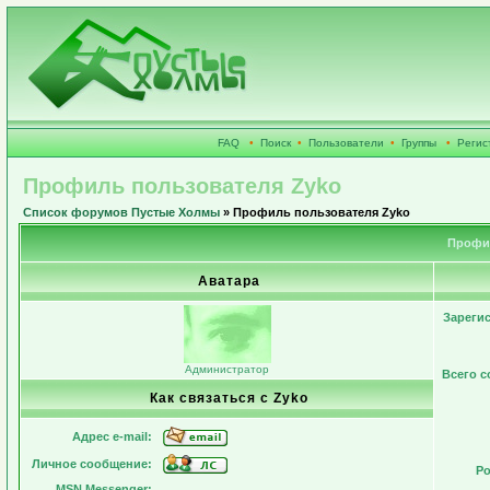
FAQ
•
Поиск
•
Пользователи
•
Группы
•
Регис
Профиль пользователя Zyko
Список форумов Пустые Холмы
» Профиль пользователя Zyko
Профил
Аватара
Зареги
Администратор
Всего 
Как связаться с Zyko
Адрес e-mail:
Личное сообщение:
Ро
MSN Messenger: