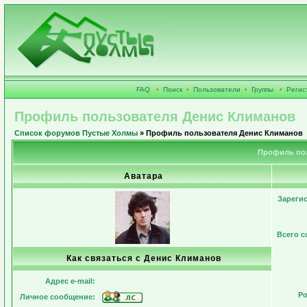
FAQ
•
Поиск
•
Пользователи
•
Группы
•
Регис
Профиль пользователя Денис Климанов
Список форумов Пустые Холмы
» Профиль пользователя Денис Климанов
Профиль пол
Аватара
Зареги
Всего 
Как связаться с Денис Климанов
Адрес e-mail:
Ро
Личное сообщение: