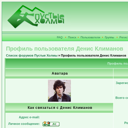
FAQ
•
Поиск
•
Пользователи
•
Группы
•
Регис
Профиль пользователя Денис Климанов
Список форумов Пустые Холмы
» Профиль пользователя Денис Климанов
Профиль пол
Аватара
Зареги
Всего 
Как связаться с Денис Климанов
Адрес e-mail:
Ро
Личное сообщение: