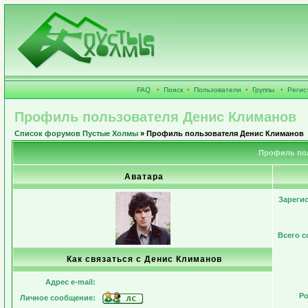
FAQ
•
Поиск
•
Пользователи
•
Группы
•
Регис
Профиль пользователя Денис Климанов
Список форумов Пустые Холмы
» Профиль пользователя Денис Климанов
Профиль пол
Аватара
Зареги
Всего 
Как связаться с Денис Климанов
Адрес e-mail:
Ро
Личное сообщение: