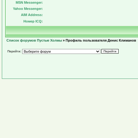
MSN Messenger:
Yahoo Messenger:
AIM Address:
Номер ICQ:
Список форумов Пустые Холмы
» Профиль пользователя Денис Климанов
Перейти: