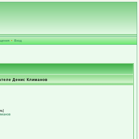
бщения
•
Вход
ателе Денис Климанов
нь]
иманов