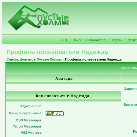
FAQ
•
Поиск
•
Пользователи
•
Группы
•
Регис
Профиль пользователя Надежда_
Список форумов Пустые Холмы
» Профиль пользователя Надежда_
Профиль 
Аватара
Зареги
Как связаться с Надежда_
Всего 
Адрес e-mail:
Личное сообщение:
MSN Messenger:
Yahoo Messenger:
Ро
AIM Address: