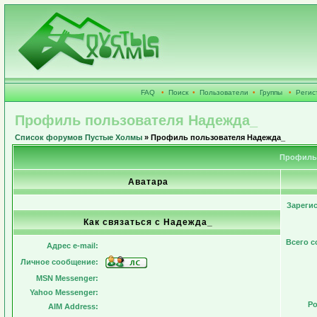
FAQ
•
Поиск
•
Пользователи
•
Группы
•
Регис
Профиль пользователя Надежда_
Список форумов Пустые Холмы
» Профиль пользователя Надежда_
Профиль 
Аватара
Зареги
Как связаться с Надежда_
Всего 
Адрес e-mail:
Личное сообщение:
MSN Messenger:
Yahoo Messenger:
Ро
AIM Address: