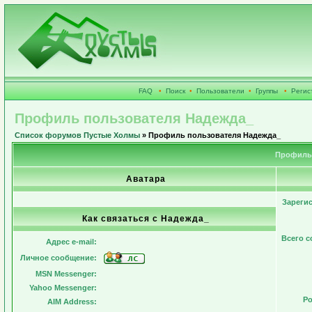
FAQ
•
Поиск
•
Пользователи
•
Группы
•
Регис
Профиль пользователя Надежда_
Список форумов Пустые Холмы
» Профиль пользователя Надежда_
Профиль 
Аватара
Зареги
Как связаться с Надежда_
Всего 
Адрес e-mail:
Личное сообщение:
MSN Messenger:
Yahoo Messenger:
Ро
AIM Address: