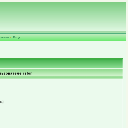
бщения
•
Вход
льзователе rslon
нь]