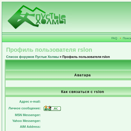
FAQ
•
Поиск
Профиль пользователя rslon
Список форумов Пустые Холмы
» Профиль пользователя rslon
Аватара
Как связаться с rslon
Адрес e-mail:
Личное сообщение:
MSN Messenger:
Yahoo Messenger:
AIM Address: