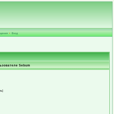
бщения
•
Вход
ьзователе Sebum
нь]