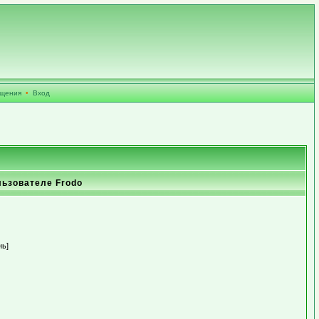
бщения
•
Вход
льзователе Frodo
нь]