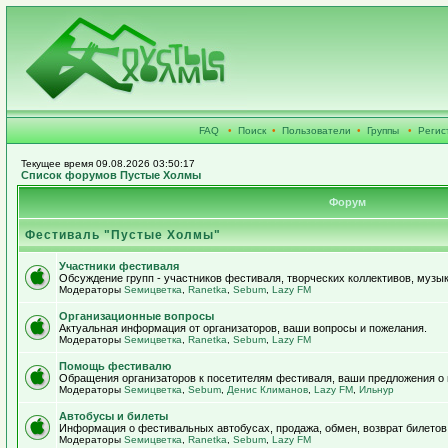
FAQ
•
Поиск
•
Пользователи
•
Группы
•
Регис
Текущее время 09.08.2026 03:50:17
Список форумов Пустые Холмы
Форум
Фестиваль "Пустые Холмы"
Участники фестиваля
Обсуждение групп - участников фестиваля, творческих коллективов, музык
Модераторы
Sемицветка
,
Ranetka
,
Sebum
,
Lazy FM
Организационные вопросы
Актуальная информация от организаторов, ваши вопросы и пожелания.
Модераторы
Sемицветка
,
Ranetka
,
Sebum
,
Lazy FM
Помощь фестивалю
Обращения организаторов к посетителям фестиваля, ваши предложения о
Модераторы
Sемицветка
,
Sebum
,
Денис Климанов
,
Lazy FM
,
Ильнур
Автобусы и билеты
Информация о фестивальных автобусах, продажа, обмен, возврат билетов
Модераторы
Sемицветка
,
Ranetka
,
Sebum
,
Lazy FM