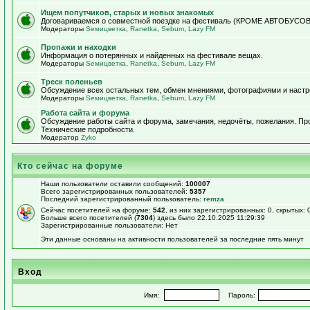
Ищем попутчиков, старых и новых знакомых
Договариваемся о совместной поездке на фестиваль (КРОМЕ АВТОБУСОВ!)
Модераторы
Sемицветка
,
Ranetka
,
Sebum
,
Lazy FM
Пропажи и находки
Информация о потерянных и найденных на фестивале вещах.
Модераторы
Sемицветка
,
Ranetka
,
Sebum
,
Lazy FM
Треск поленьев
Обсуждение всех остальных тем, обмен мнениями, фотографиями и настр
Модераторы
Sемицветка
,
Ranetka
,
Sebum
,
Lazy FM
Работа сайта и форума
Обсуждение работы сайта и форума, замечания, недочёты, пожелания. П
Технические подробности.
Модератор
Zyko
Кто сейчас на форуме
Наши пользователи оставили сообщений:
100007
Всего зарегистрированных пользователей:
5357
Последний зарегистрированный пользователь:
remza
Сейчас посетителей на форуме:
542
, из них зарегистрированных: 0, скрытых: 
Больше всего посетителей (
7304
) здесь было 22.10.2025 11:29:39
Зарегистрированные пользователи: Нет
Эти данные основаны на активности пользователей за последние пять минут
Вход
Имя:
Пароль: