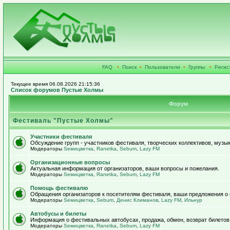
FAQ
•
Поиск
•
Пользователи
•
Группы
•
Регис
Текущее время 06.08.2026 21:15:36
Список форумов Пустые Холмы
Форум
Фестиваль "Пустые Холмы"
Участники фестиваля
Обсуждение групп - участников фестиваля, творческих коллективов, музык
Модераторы
Sемицветка
,
Ranetka
,
Sebum
,
Lazy FM
Организационные вопросы
Актуальная информация от организаторов, ваши вопросы и пожелания.
Модераторы
Sемицветка
,
Ranetka
,
Sebum
,
Lazy FM
Помощь фестивалю
Обращения организаторов к посетителям фестиваля, ваши предложения о
Модераторы
Sемицветка
,
Sebum
,
Денис Климанов
,
Lazy FM
,
Ильнур
Автобусы и билеты
Информация о фестивальных автобусах, продажа, обмен, возврат билетов
Модераторы
Sемицветка
,
Ranetka
,
Sebum
,
Lazy FM