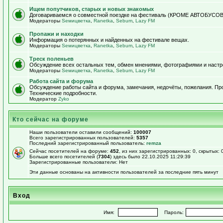
Ищем попутчиков, старых и новых знакомых
Договариваемся о совместной поездке на фестиваль (КРОМЕ АВТОБУСОВ!)
Модераторы
Sемицветка
,
Ranetka
,
Sebum
,
Lazy FM
Пропажи и находки
Информация о потерянных и найденных на фестивале вещах.
Модераторы
Sемицветка
,
Ranetka
,
Sebum
,
Lazy FM
Треск поленьев
Обсуждение всех остальных тем, обмен мнениями, фотографиями и настр
Модераторы
Sемицветка
,
Ranetka
,
Sebum
,
Lazy FM
Работа сайта и форума
Обсуждение работы сайта и форума, замечания, недочёты, пожелания. П
Технические подробности.
Модератор
Zyko
Кто сейчас на форуме
Наши пользователи оставили сообщений:
100007
Всего зарегистрированных пользователей:
5357
Последний зарегистрированный пользователь:
remza
Сейчас посетителей на форуме:
452
, из них зарегистрированных: 0, скрытых: 
Больше всего посетителей (
7304
) здесь было 22.10.2025 11:29:39
Зарегистрированные пользователи: Нет
Эти данные основаны на активности пользователей за последние пять минут
Вход
Имя:
Пароль: