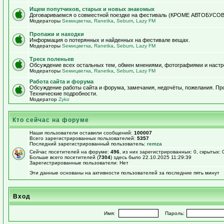
Ищем попутчиков, старых и новых знакомых
Договариваемся о совместной поездке на фестиваль (КРОМЕ АВТОБУСОВ!)
Модераторы
Sемицветка
,
Ranetka
,
Sebum
,
Lazy FM
Пропажи и находки
Информация о потерянных и найденных на фестивале вещах.
Модераторы
Sемицветка
,
Ranetka
,
Sebum
,
Lazy FM
Треск поленьев
Обсуждение всех остальных тем, обмен мнениями, фотографиями и настр
Модераторы
Sемицветка
,
Ranetka
,
Sebum
,
Lazy FM
Работа сайта и форума
Обсуждение работы сайта и форума, замечания, недочёты, пожелания. П
Технические подробности.
Модератор
Zyko
Кто сейчас на форуме
Наши пользователи оставили сообщений:
100007
Всего зарегистрированных пользователей:
5357
Последний зарегистрированный пользователь:
remza
Сейчас посетителей на форуме:
496
, из них зарегистрированных: 0, скрытых: 
Больше всего посетителей (
7304
) здесь было 22.10.2025 11:29:39
Зарегистрированные пользователи: Нет
Эти данные основаны на активности пользователей за последние пять минут
Вход
Имя:
Пароль: