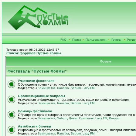
FAQ
•
Поиск
•
Пользователи
•
Группы
•
Регис
Текущее время 08.08.2026 12:46:57
Список форумов Пустые Холмы
Форум
Фестиваль "Пустые Холмы"
Участники фестиваля
Обсуждение групп - участников фестиваля, творческих коллективов, музык
Модераторы
Sемицветка
,
Ranetka
,
Sebum
,
Lazy FM
Организационные вопросы
Актуальная информация от организаторов, ваши вопросы и пожелания.
Модераторы
Sемицветка
,
Ranetka
,
Sebum
,
Lazy FM
Помощь фестивалю
Обращения организаторов к посетителям фестиваля, ваши предложения о
Модераторы
Sемицветка
,
Sebum
,
Денис Климанов
,
Lazy FM
,
Ильнур
Автобусы и билеты
Информация о фестивальных автобусах, продажа, обмен, возврат билетов
Модераторы
Sемицветка
,
Ranetka
,
Sebum
,
Lazy FM