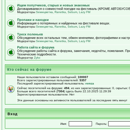
Ищем попутчиков, старых и новых знакомых
Договариваемся о совместной поездке на фестиваль (КРОМЕ АВТОБУСОВ!)
Модераторы
Sемицветка
,
Ranetka
,
Sebum
,
Lazy FM
Пропажи и находки
Информация о потерянных и найденных на фестивале вещах.
Модераторы
Sемицветка
,
Ranetka
,
Sebum
,
Lazy FM
Треск поленьев
Обсуждение всех остальных тем, обмен мнениями, фотографиями и настр
Модераторы
Sемицветка
,
Ranetka
,
Sebum
,
Lazy FM
Работа сайта и форума
Обсуждение работы сайта и форума, замечания, недочёты, пожелания. П
Технические подробности.
Модератор
Zyko
Кто сейчас на форуме
Наши пользователи оставили сообщений:
100007
Всего зарегистрированных пользователей:
5357
Последний зарегистрированный пользователь:
remza
Сейчас посетителей на форуме:
494
, из них зарегистрированных: 0, скрытых: 
Больше всего посетителей (
7304
) здесь было 22.10.2025 11:29:39
Зарегистрированные пользователи: Нет
Эти данные основаны на активности пользователей за последние пять минут
Вход
Имя:
Пароль: