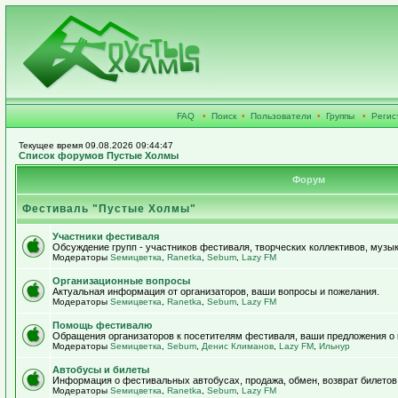
FAQ
•
Поиск
•
Пользователи
•
Группы
•
Регис
Текущее время 09.08.2026 09:44:47
Список форумов Пустые Холмы
Форум
Фестиваль "Пустые Холмы"
Участники фестиваля
Обсуждение групп - участников фестиваля, творческих коллективов, музык
Модераторы
Sемицветка
,
Ranetka
,
Sebum
,
Lazy FM
Организационные вопросы
Актуальная информация от организаторов, ваши вопросы и пожелания.
Модераторы
Sемицветка
,
Ranetka
,
Sebum
,
Lazy FM
Помощь фестивалю
Обращения организаторов к посетителям фестиваля, ваши предложения о
Модераторы
Sемицветка
,
Sebum
,
Денис Климанов
,
Lazy FM
,
Ильнур
Автобусы и билеты
Информация о фестивальных автобусах, продажа, обмен, возврат билетов
Модераторы
Sемицветка
,
Ranetka
,
Sebum
,
Lazy FM