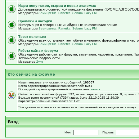
Ищем попутчиков, старых и новых знакомых
Договариваемся о совместной поездке на фестиваль (КРОМЕ АВТОБУСОВ!)
Модераторы
Sемицветка
,
Ranetka
,
Sebum
,
Lazy FM
Пропажи и находки
Информация о потерянных и найденных на фестивале вещах.
Модераторы
Sемицветка
,
Ranetka
,
Sebum
,
Lazy FM
Треск поленьев
Обсуждение всех остальных тем, обмен мнениями, фотографиями и настр
Модераторы
Sемицветка
,
Ranetka
,
Sebum
,
Lazy FM
Работа сайта и форума
Обсуждение работы сайта и форума, замечания, недочёты, пожелания. П
Технические подробности.
Модератор
Zyko
Кто сейчас на форуме
Наши пользователи оставили сообщений:
100007
Всего зарегистрированных пользователей:
5357
Последний зарегистрированный пользователь:
remza
Сейчас посетителей на форуме:
537
, из них зарегистрированных: 0, скрытых: 
Больше всего посетителей (
7304
) здесь было 22.10.2025 11:29:39
Зарегистрированные пользователи: Нет
Эти данные основаны на активности пользователей за последние пять минут
Вход
Имя:
Пароль: