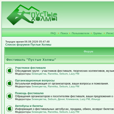
FAQ
•
Поиск
•
Пользователи
•
Группы
•
Регис
Текущее время 06.08.2026 05:47:48
Список форумов Пустые Холмы
Форум
Фестиваль "Пустые Холмы"
Участники фестиваля
Обсуждение групп - участников фестиваля, творческих коллективов, музык
Модераторы
Sемицветка
,
Ranetka
,
Sebum
,
Lazy FM
Организационные вопросы
Актуальная информация от организаторов, ваши вопросы и пожелания.
Модераторы
Sемицветка
,
Ranetka
,
Sebum
,
Lazy FM
Помощь фестивалю
Обращения организаторов к посетителям фестиваля, ваши предложения о
Модераторы
Sемицветка
,
Sebum
,
Денис Климанов
,
Lazy FM
,
Ильнур
Автобусы и билеты
Информация о фестивальных автобусах, продажа, обмен, возврат билетов
Модераторы
Sемицветка
,
Ranetka
,
Sebum
,
Lazy FM