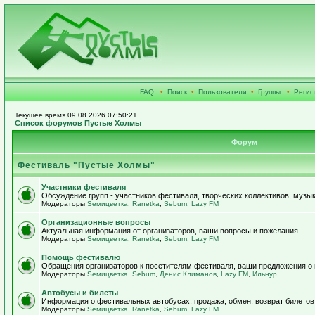
FAQ
•
Поиск
•
Пользователи
•
Группы
•
Регис
Текущее время 09.08.2026 07:50:21
Список форумов Пустые Холмы
Форум
Фестиваль "Пустые Холмы"
Участники фестиваля
Обсуждение групп - участников фестиваля, творческих коллективов, музык
Модераторы
Sемицветка
,
Ranetka
,
Sebum
,
Lazy FM
Организационные вопросы
Актуальная информация от организаторов, ваши вопросы и пожелания.
Модераторы
Sемицветка
,
Ranetka
,
Sebum
,
Lazy FM
Помощь фестивалю
Обращения организаторов к посетителям фестиваля, ваши предложения о
Модераторы
Sемицветка
,
Sebum
,
Денис Климанов
,
Lazy FM
,
Ильнур
Автобусы и билеты
Информация о фестивальных автобусах, продажа, обмен, возврат билетов
Модераторы
Sемицветка
,
Ranetka
,
Sebum
,
Lazy FM