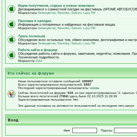
Ищем попутчиков, старых и новых знакомых
Договариваемся о совместной поездке на фестиваль (КРОМЕ АВТОБУСОВ!)
Модераторы
Sемицветка
,
Ranetka
,
Sebum
,
Lazy FM
Пропажи и находки
Информация о потерянных и найденных на фестивале вещах.
Модераторы
Sемицветка
,
Ranetka
,
Sebum
,
Lazy FM
Треск поленьев
Обсуждение всех остальных тем, обмен мнениями, фотографиями и настр
Модераторы
Sемицветка
,
Ranetka
,
Sebum
,
Lazy FM
Работа сайта и форума
Обсуждение работы сайта и форума, замечания, недочёты, пожелания. П
Технические подробности.
Модератор
Zyko
Кто сейчас на форуме
Наши пользователи оставили сообщений:
100007
Всего зарегистрированных пользователей:
5357
Последний зарегистрированный пользователь:
remza
Сейчас посетителей на форуме:
519
, из них зарегистрированных: 0, скрытых: 
Больше всего посетителей (
7304
) здесь было 22.10.2025 11:29:39
Зарегистрированные пользователи: Нет
Эти данные основаны на активности пользователей за последние пять минут
Вход
Имя:
Пароль: