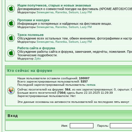
Ищем попутчиков, старых и новых знакомых
Договариваемся о совместной поездке на фестиваль (КРОМЕ АВТОБУСОВ!)
Модераторы
Sемицветка
,
Ranetka
,
Sebum
,
Lazy FM
Пропажи и находки
Информация о потерянных и найденных на фестивале вещах.
Модераторы
Sемицветка
,
Ranetka
,
Sebum
,
Lazy FM
Треск поленьев
Обсуждение всех остальных тем, обмен мнениями, фотографиями и настр
Модераторы
Sемицветка
,
Ranetka
,
Sebum
,
Lazy FM
Работа сайта и форума
Обсуждение работы сайта и форума, замечания, недочёты, пожелания. П
Технические подробности.
Модератор
Zyko
Кто сейчас на форуме
Наши пользователи оставили сообщений:
100007
Всего зарегистрированных пользователей:
5357
Последний зарегистрированный пользователь:
remza
Сейчас посетителей на форуме:
564
, из них зарегистрированных: 0, скрытых: 
Больше всего посетителей (
7304
) здесь было 22.10.2025 11:29:39
Зарегистрированные пользователи: Нет
Эти данные основаны на активности пользователей за последние пять минут
Вход
Имя:
Пароль: