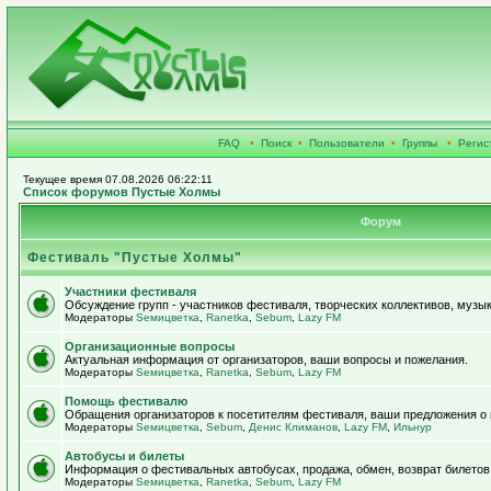
FAQ
•
Поиск
•
Пользователи
•
Группы
•
Регис
Текущее время 07.08.2026 06:22:11
Список форумов Пустые Холмы
Форум
Фестиваль "Пустые Холмы"
Участники фестиваля
Обсуждение групп - участников фестиваля, творческих коллективов, музык
Модераторы
Sемицветка
,
Ranetka
,
Sebum
,
Lazy FM
Организационные вопросы
Актуальная информация от организаторов, ваши вопросы и пожелания.
Модераторы
Sемицветка
,
Ranetka
,
Sebum
,
Lazy FM
Помощь фестивалю
Обращения организаторов к посетителям фестиваля, ваши предложения о
Модераторы
Sемицветка
,
Sebum
,
Денис Климанов
,
Lazy FM
,
Ильнур
Автобусы и билеты
Информация о фестивальных автобусах, продажа, обмен, возврат билетов
Модераторы
Sемицветка
,
Ranetka
,
Sebum
,
Lazy FM