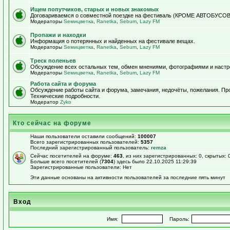
Ищем попутчиков, старых и новых знакомых
Договариваемся о совместной поездке на фестиваль (КРОМЕ АВТОБУСОВ!)
Модераторы
Sемицветка
,
Ranetka
,
Sebum
,
Lazy FM
Пропажи и находки
Информация о потерянных и найденных на фестивале вещах.
Модераторы
Sемицветка
,
Ranetka
,
Sebum
,
Lazy FM
Треск поленьев
Обсуждение всех остальных тем, обмен мнениями, фотографиями и настр
Модераторы
Sемицветка
,
Ranetka
,
Sebum
,
Lazy FM
Работа сайта и форума
Обсуждение работы сайта и форума, замечания, недочёты, пожелания. П
Технические подробности.
Модератор
Zyko
Кто сейчас на форуме
Наши пользователи оставили сообщений:
100007
Всего зарегистрированных пользователей:
5357
Последний зарегистрированный пользователь:
remza
Сейчас посетителей на форуме:
463
, из них зарегистрированных: 0, скрытых: 
Больше всего посетителей (
7304
) здесь было 22.10.2025 11:29:39
Зарегистрированные пользователи: Нет
Эти данные основаны на активности пользователей за последние пять минут
Вход
Имя:
Пароль: