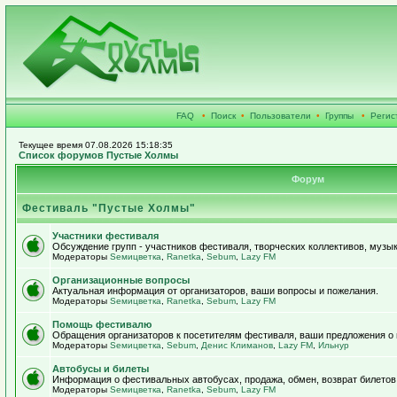
FAQ
•
Поиск
•
Пользователи
•
Группы
•
Регис
Текущее время 07.08.2026 15:18:35
Список форумов Пустые Холмы
Форум
Фестиваль "Пустые Холмы"
Участники фестиваля
Обсуждение групп - участников фестиваля, творческих коллективов, музык
Модераторы
Sемицветка
,
Ranetka
,
Sebum
,
Lazy FM
Организационные вопросы
Актуальная информация от организаторов, ваши вопросы и пожелания.
Модераторы
Sемицветка
,
Ranetka
,
Sebum
,
Lazy FM
Помощь фестивалю
Обращения организаторов к посетителям фестиваля, ваши предложения о
Модераторы
Sемицветка
,
Sebum
,
Денис Климанов
,
Lazy FM
,
Ильнур
Автобусы и билеты
Информация о фестивальных автобусах, продажа, обмен, возврат билетов
Модераторы
Sемицветка
,
Ranetka
,
Sebum
,
Lazy FM