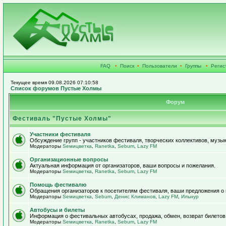
FAQ
•
Поиск
•
Пользователи
•
Группы
•
Регис
Текущее время 09.08.2026 07:10:58
Список форумов Пустые Холмы
Форум
Фестиваль "Пустые Холмы"
Участники фестиваля
Обсуждение групп - участников фестиваля, творческих коллективов, музык
Модераторы
Sемицветка
,
Ranetka
,
Sebum
,
Lazy FM
Организационные вопросы
Актуальная информация от организаторов, ваши вопросы и пожелания.
Модераторы
Sемицветка
,
Ranetka
,
Sebum
,
Lazy FM
Помощь фестивалю
Обращения организаторов к посетителям фестиваля, ваши предложения о
Модераторы
Sемицветка
,
Sebum
,
Денис Климанов
,
Lazy FM
,
Ильнур
Автобусы и билеты
Информация о фестивальных автобусах, продажа, обмен, возврат билетов
Модераторы
Sемицветка
,
Ranetka
,
Sebum
,
Lazy FM