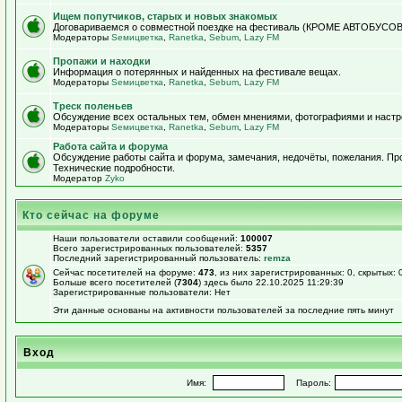
Ищем попутчиков, старых и новых знакомых
Договариваемся о совместной поездке на фестиваль (КРОМЕ АВТОБУСОВ!)
Модераторы
Sемицветка
,
Ranetka
,
Sebum
,
Lazy FM
Пропажи и находки
Информация о потерянных и найденных на фестивале вещах.
Модераторы
Sемицветка
,
Ranetka
,
Sebum
,
Lazy FM
Треск поленьев
Обсуждение всех остальных тем, обмен мнениями, фотографиями и настр
Модераторы
Sемицветка
,
Ranetka
,
Sebum
,
Lazy FM
Работа сайта и форума
Обсуждение работы сайта и форума, замечания, недочёты, пожелания. П
Технические подробности.
Модератор
Zyko
Кто сейчас на форуме
Наши пользователи оставили сообщений:
100007
Всего зарегистрированных пользователей:
5357
Последний зарегистрированный пользователь:
remza
Сейчас посетителей на форуме:
473
, из них зарегистрированных: 0, скрытых: 
Больше всего посетителей (
7304
) здесь было 22.10.2025 11:29:39
Зарегистрированные пользователи: Нет
Эти данные основаны на активности пользователей за последние пять минут
Вход
Имя:
Пароль: