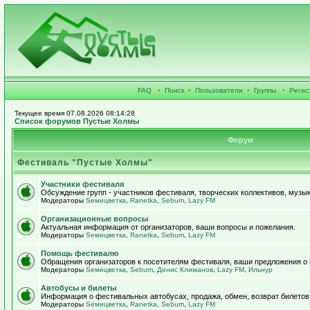
FAQ
•
Поиск
•
Пользователи
•
Группы
•
Регис
Текущее время 07.08.2026 08:14:28
Список форумов Пустые Холмы
Форум
Фестиваль "Пустые Холмы"
Участники фестиваля
Обсуждение групп - участников фестиваля, творческих коллективов, музык
Модераторы
Sемицветка
,
Ranetka
,
Sebum
,
Lazy FM
Организационные вопросы
Актуальная информация от организаторов, ваши вопросы и пожелания.
Модераторы
Sемицветка
,
Ranetka
,
Sebum
,
Lazy FM
Помощь фестивалю
Обращения организаторов к посетителям фестиваля, ваши предложения о
Модераторы
Sемицветка
,
Sebum
,
Денис Климанов
,
Lazy FM
,
Ильнур
Автобусы и билеты
Информация о фестивальных автобусах, продажа, обмен, возврат билетов
Модераторы
Sемицветка
,
Ranetka
,
Sebum
,
Lazy FM