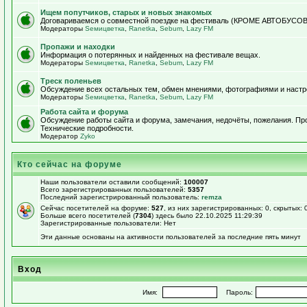
Ищем попутчиков, старых и новых знакомых
Договариваемся о совместной поездке на фестиваль (КРОМЕ АВТОБУСОВ!)
Модераторы
Sемицветка
,
Ranetka
,
Sebum
,
Lazy FM
Пропажи и находки
Информация о потерянных и найденных на фестивале вещах.
Модераторы
Sемицветка
,
Ranetka
,
Sebum
,
Lazy FM
Треск поленьев
Обсуждение всех остальных тем, обмен мнениями, фотографиями и настр
Модераторы
Sемицветка
,
Ranetka
,
Sebum
,
Lazy FM
Работа сайта и форума
Обсуждение работы сайта и форума, замечания, недочёты, пожелания. П
Технические подробности.
Модератор
Zyko
Кто сейчас на форуме
Наши пользователи оставили сообщений:
100007
Всего зарегистрированных пользователей:
5357
Последний зарегистрированный пользователь:
remza
Сейчас посетителей на форуме:
527
, из них зарегистрированных: 0, скрытых: 
Больше всего посетителей (
7304
) здесь было 22.10.2025 11:29:39
Зарегистрированные пользователи: Нет
Эти данные основаны на активности пользователей за последние пять минут
Вход
Имя:
Пароль: