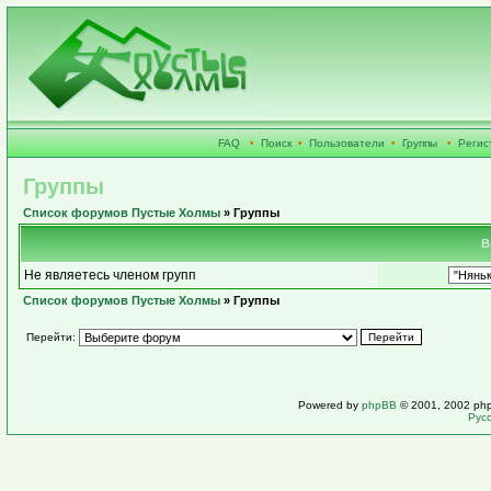
FAQ
•
Поиск
•
Пользователи
•
Группы
•
Регис
Группы
Список форумов Пустые Холмы
» Группы
В
Не являетесь членом групп
Список форумов Пустые Холмы
» Группы
Перейти:
Powered by
phpBB
© 2001, 2002 ph
Рус