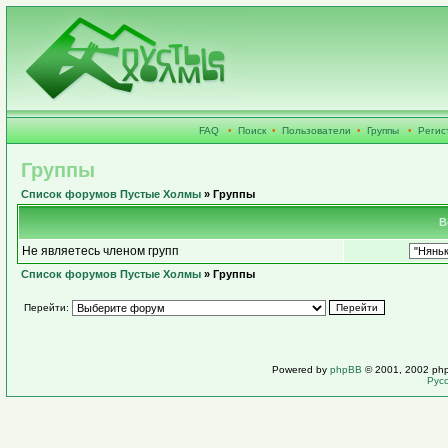
FAQ
•
Поиск
•
Пользователи
•
Группы
•
Регис
Группы
Список форумов Пустые Холмы
» Группы
В
Не являетесь членом групп
Список форумов Пустые Холмы
» Группы
Перейти:
Powered by
phpBB
© 2001, 2002 ph
Рус