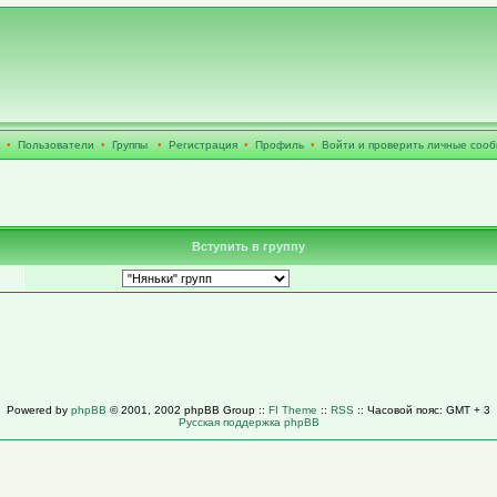
•
Пользователи
•
Группы
•
Регистрация
•
Профиль
•
Войти и проверить личные соо
Вступить в группу
Powered by
phpBB
© 2001, 2002 phpBB Group ::
FI Theme
::
RSS
:: Часовой пояс: GMT + 3
Русская поддержка phpBB