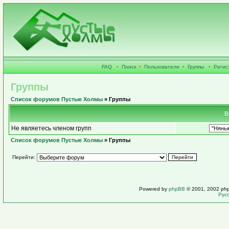
FAQ
•
Поиск
•
Пользователи
•
Группы
•
Регис
Группы
Список форумов Пустые Холмы
» Группы
В
Не являетесь членом групп
Список форумов Пустые Холмы
» Группы
Перейти:
Powered by
phpBB
© 2001, 2002 ph
Рус