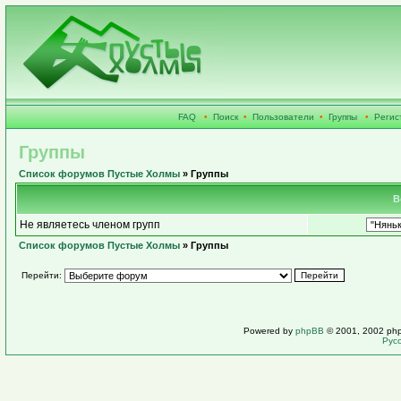
FAQ
•
Поиск
•
Пользователи
•
Группы
•
Регис
Группы
Список форумов Пустые Холмы
» Группы
В
Не являетесь членом групп
Список форумов Пустые Холмы
» Группы
Перейти:
Powered by
phpBB
© 2001, 2002 ph
Рус