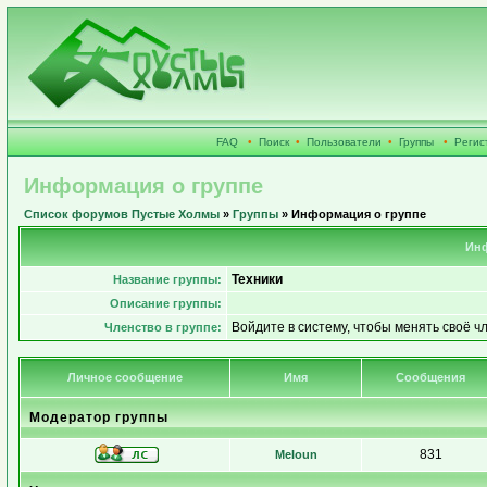
FAQ
•
Поиск
•
Пользователи
•
Группы
•
Регис
Информация о группе
Список форумов Пустые Холмы
»
Группы
» Информация о группе
Инф
Техники
Название группы:
Описание группы:
Войдите в систему, чтобы менять своё ч
Членство в группе:
Личное сообщение
Имя
Сообщения
Модератор группы
831
Meloun