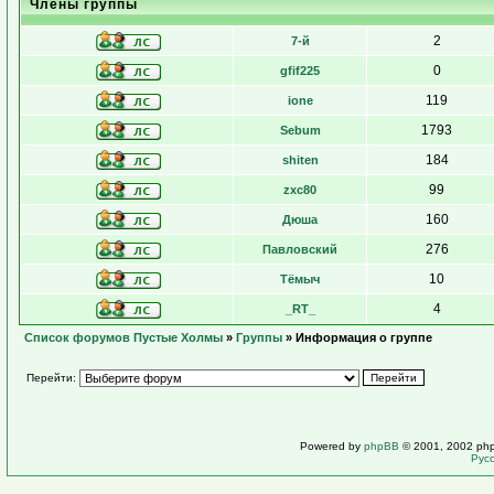
Члены группы
2
7-й
0
gfif225
119
ione
1793
Sebum
184
shiten
99
zxc80
160
Дюша
276
Павловский
10
Тёмыч
4
_RT_
Список форумов Пустые Холмы
»
Группы
» Информация о группе
Перейти:
Powered by
phpBB
© 2001, 2002 ph
Рус