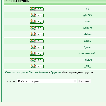
Члены группы
7-й
gfif225
ione
Sebum
shiten
zxc80
Дюша
Павловский
Тёмыч
_RT_
Список форумов Пустые Холмы
»
Группы
» Информация о группе
Перейти: