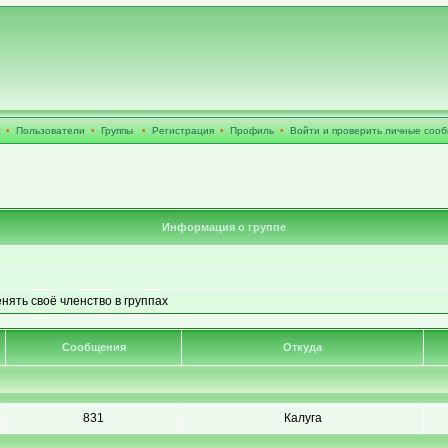
•
Пользователи
•
Группы
•
Регистрация
•
Профиль
•
Войти и проверить личные соо
Информация о группе
енять своё членство в группах
Сообщения
Откуда
831
Калуга