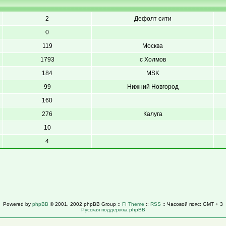
2
Дефолт сити
0
119
Москва
1793
с Холмов
184
MSK
99
Нижний Новгород
160
276
Калуга
10
4
Powered by
phpBB
© 2001, 2002 phpBB Group ::
FI Theme
::
RSS
:: Часовой пояс: GMT + 3
Русская поддержка phpBB