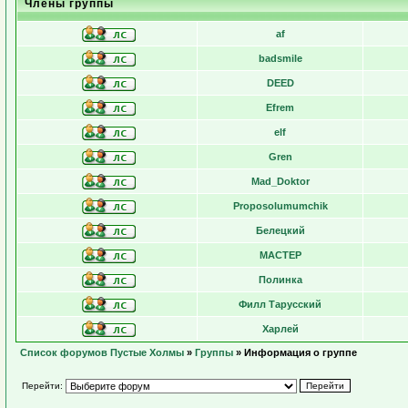
Члены группы
af
badsmile
DEED
Efrem
elf
Gren
Mad_Doktor
Proposolumumchik
Белецкий
МАСТЕР
Полинка
Филл Тарусский
Харлей
Список форумов Пустые Холмы
»
Группы
» Информация о группе
Перейти: