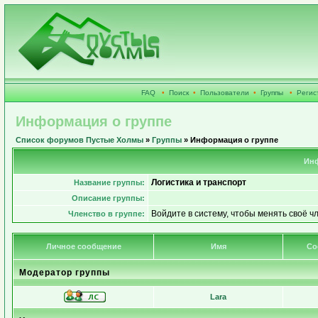
FAQ
•
Поиск
•
Пользователи
•
Группы
•
Регис
Информация о группе
Список форумов Пустые Холмы
»
Группы
» Информация о группе
Инф
Логистика и транспорт
Название группы:
Описание группы:
Войдите в систему, чтобы менять своё ч
Членство в группе:
Личное сообщение
Имя
Со
Модератор группы
Lara