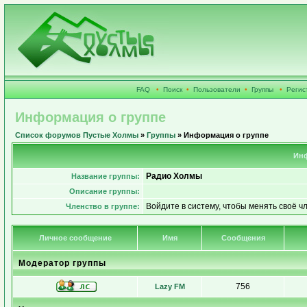
FAQ
•
Поиск
•
Пользователи
•
Группы
•
Регис
Информация о группе
Список форумов Пустые Холмы
»
Группы
» Информация о группе
Инф
Радио Холмы
Название группы:
Описание группы:
Войдите в систему, чтобы менять своё ч
Членство в группе:
Личное сообщение
Имя
Сообщения
Модератор группы
756
Lazy FM