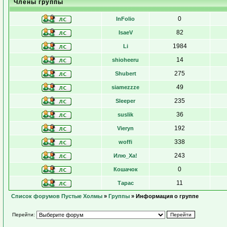
Члены группы
0
InFolio
82
IsaeV
1984
Li
14
shioheeru
275
Shubert
49
siamezzze
235
Sleeper
36
suslik
192
Vieryn
338
woffi
243
Илю_Ха!
0
Кошачок
11
Тарас
Список форумов Пустые Холмы
»
Группы
» Информация о группе
Перейти: