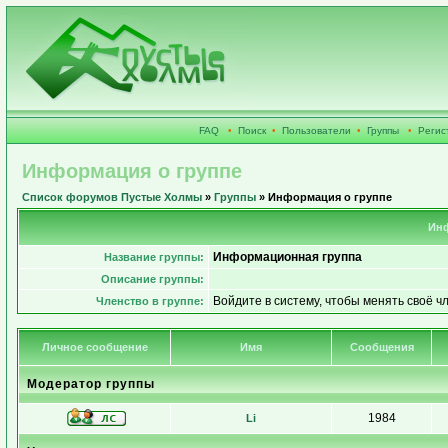
FAQ
•
Поиск
•
Пользователи
•
Группы
•
Регис
Информация о группе
Список форумов Пустые Холмы
»
Группы
» Информация о группе
Инф
Информационная группа
Название группы:
Описание группы:
Войдите в систему, чтобы менять своё ч
Членство в группе:
Личное сообщение
Имя
Сообщения
Модератор группы
1984
Li