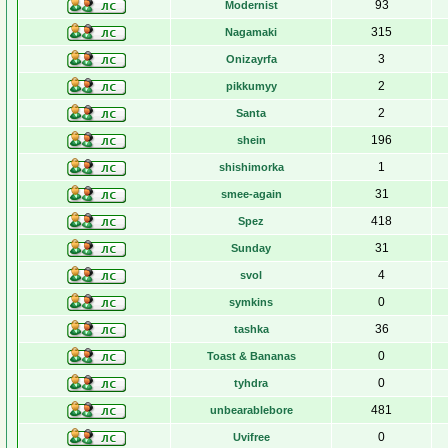
93
Modernist
315
Nagamaki
3
Onizayrfa
2
pikkumyy
2
Santa
196
shein
1
shishimorka
31
smee-again
418
Spez
31
Sunday
4
svol
0
symkins
36
tashka
0
Toast & Bananas
0
tyhdra
481
unbearablebore
0
Uvifree