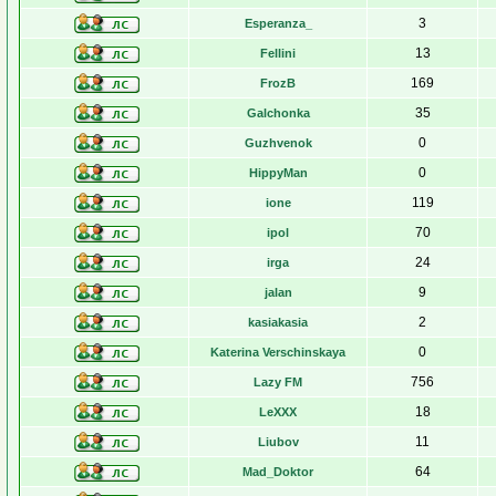
3
Esperanza_
13
Fellini
169
FrozB
35
Galchonka
0
Guzhvenok
0
HippyMan
119
ione
70
ipol
24
irga
9
jalan
2
kasiakasia
0
Katerina Verschinskaya
756
Lazy FM
18
LeXXX
11
Liubov
64
Mad_Doktor