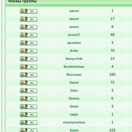
Члены группы
1
adeon
17
alexuf
9
anarxi
48
annet17
3
aputilina
70
Arder
14
Benya Krik
4
Booblickman
165
Boozman
72
Danni
3
Dara
0
Deeeta
3
Dmdr
1
eagle
1
emartynenkoe
152
Esme