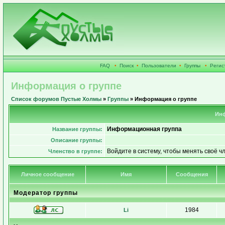
FAQ
•
Поиск
•
Пользователи
•
Группы
•
Регис
Информация о группе
Список форумов Пустые Холмы
»
Группы
» Информация о группе
Инф
Информационная группа
Название группы:
Описание группы:
Войдите в систему, чтобы менять своё ч
Членство в группе:
Личное сообщение
Имя
Сообщения
Модератор группы
1984
Li