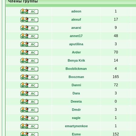
Члены группы
1
adeon
17
alexuf
9
anarxi
48
annet17
3
aputilina
70
Arder
14
Benya Krik
4
Booblickman
165
Boozman
72
Danni
3
Dara
0
Deeeta
3
Dmdr
1
eagle
1
emartynenkoe
152
Esme