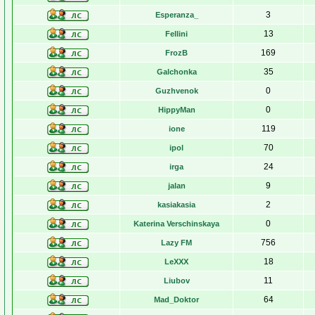
3
Esperanza_
13
Fellini
169
FrozB
35
Galchonka
0
Guzhvenok
0
HippyMan
119
ione
70
ipol
24
irga
9
jalan
2
kasiakasia
0
Katerina Verschinskaya
756
Lazy FM
18
LeXXX
11
Liubov
64
Mad_Doktor