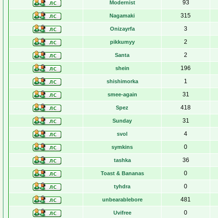
93
Modernist
315
Nagamaki
3
Onizayrfa
2
pikkumyy
2
Santa
196
shein
1
shishimorka
31
smee-again
418
Spez
31
Sunday
4
svol
0
symkins
36
tashka
0
Toast & Bananas
0
tyhdra
481
unbearablebore
0
Uvifree