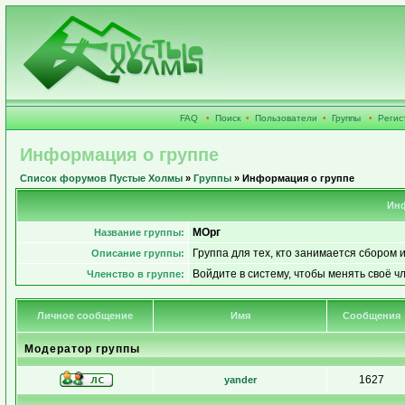
FAQ
•
Поиск
•
Пользователи
•
Группы
•
Регис
Информация о группе
Список форумов Пустые Холмы
»
Группы
» Информация о группе
Инф
МОрг
Название группы:
Группа для тех, кто занимается сбором 
Описание группы:
Войдите в систему, чтобы менять своё ч
Членство в группе:
Личное сообщение
Имя
Сообщения
Модератор группы
1627
yander