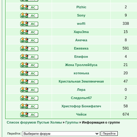
2
Pizhic
9
Sony
338
woffi
15
Xapu3ma
8
Анечка
591
Ежевика
4
Епифон
21
Жена Троллейбуса
20
котенька
47
Кристальная Земляничная
0
Лера
2
Следопыт67
58
Христофор Бонифатич
674
Чейси
Список форумов Пустые Холмы
»
Группы
» Информация о группе
Перейти: