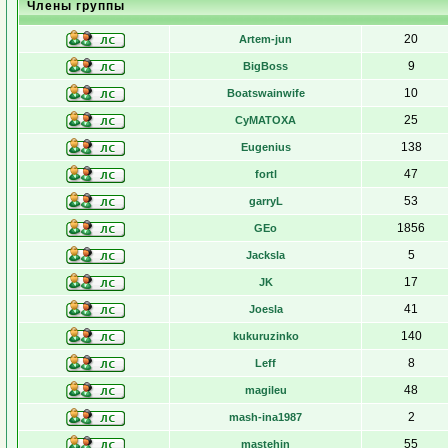
Члены группы
20
Artem-jun
9
BigBoss
10
Boatswainwife
25
CyMATOXA
138
Eugenius
47
fortl
53
garryL
1856
GEo
5
Jacksla
17
JK
41
Joesla
140
kukuruzinko
8
Leff
48
magileu
2
mash-ina1987
55
mastehin