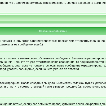
встроенную в форум форму (если эта возможность вообще разрешена админист
Создание сообщений
м, возможно, придется зарегистрироваться прежде чем отправить сообщение.
твечать на сообщения и т.д.
)
ать и удалять только свои собственные сообщения. Вы можете редактировать
ообщению. Если кто-то уже ответил на ваше сообщение, то под ним появится 
сообщение, она также не появляется, если ваше сообщение отредактировал а
огут удалить сообщение, если на него уже кто-то ответил.
 своем профиле. После создания вы должны отметить галочкой пункт
Присоед
если отметите соответствующий пункт в вашем профиле (вы сможете отключа
сообщение в теме, если у вас есть на то права) чуть ниже основной формы д