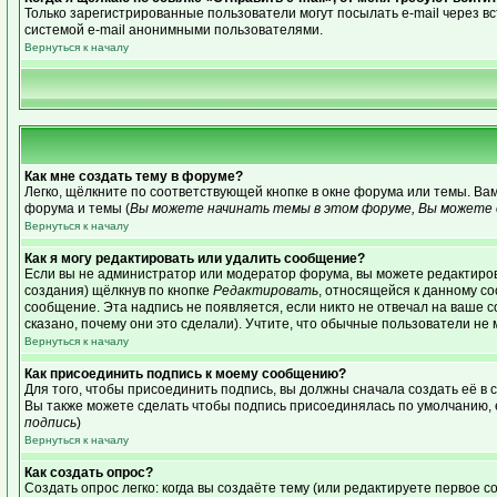
Только зарегистрированные пользователи могут посылать e-mail через 
системой e-mail анонимными пользователями.
Вернуться к началу
Как мне создать тему в форуме?
Легко, щёлкните по соответствующей кнопке в окне форума или темы. Ва
форума и темы (
Вы можете начинать темы в этом форуме, Вы можете о
Вернуться к началу
Как я могу редактировать или удалить сообщение?
Если вы не администратор или модератор форума, вы можете редактиров
создания) щёлкнув по кнопке
Редактировать
, относящейся к данному с
сообщение. Эта надпись не появляется, если никто не отвечал на ваше 
сказано, почему они это сделали). Учтите, что обычные пользователи не м
Вернуться к началу
Как присоединить подпись к моему сообщению?
Для того, чтобы присоединить подпись, вы должны сначала создать её в
Вы также можете сделать чтобы подпись присоединялась по умолчанию, 
подпись
)
Вернуться к началу
Как создать опрос?
Создать опрос легко: когда вы создаёте тему (или редактируете первое 