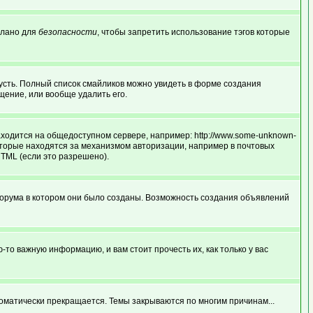
делано для
безопасности
, чтобы запретить использование тэгов которые
грусть. Полный список смайликов можно увидеть в форме создания
щение, или вообще удалить его.
аходится на общедоступном сервере, например: http://www.some-unknown-
и которые находятся за механизмом авторизации, например в почтовых
HTML (если это разрешено).
форума в котором они было созданы. Возможность создания объявлений
о важную информацию, и вам стоит прочесть их, как только у вас
оматически прекращается. Темы закрываются по многим причинам...