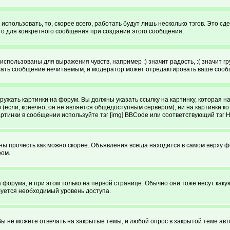
спользовать, то, скорее всего, работать будут лишь несколько тэгов. Это с
го для конкретного сообщения при создании этого сообщения.
использованы для выражения чувств, например :) значит радость, :( значит 
делать сообщение нечитаемым, и модератор может отредактировать ваше сооб
ружать картинки на форум. Вы должны указать ссылку на картинку, которая н
ютер (если, конечно, он не является общедоступным сервером), ни на картинк
артинки в сообщении используйте тэг [img] BBCode или соответствующий тэг 
 прочесть как можно скорее. Объявления всегда находится в самом верху 
ром.
рума, и при этом только на первой странице. Обычно они тоже несут какую-т
буется необходимый уровень доступа.
ы не можете отвечать на закрытые темы, и любой опрос в закрытой теме авт