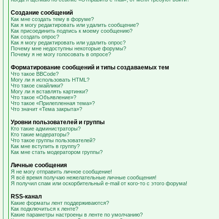
Создание сообщений
Как мне создать тему в форуме?
Как я могу редактировать или удалить сообщение?
Как присоединить подпись к моему сообщению?
Как создать опрос?
Как я могу редактировать или удалить опрос?
Почему мне недоступны некоторые форумы?
Почему я не могу голосовать в опросе?
Форматирование сообщений и типы создаваемых тем
Что такое BBCode?
Могу ли я использовать HTML?
Что такое смайлики?
Могу ли я вставлять картинки?
Что такое «Объявление»?
Что такое «Прилепленная тема»?
Что значит «Тема закрыта»?
Уровни пользователей и группы
Кто такие администраторы?
Кто такие модераторы?
Что такое группы пользователей?
Как мне вступить в группу?
Как мне стать модератором группы?
Личные сообщения
Я не могу отправить личное сообщение!
Я всё время получаю нежелательные личные сообщения!
Я получил спам или оскорбительный e-mail от кого-то с этого форума!
RSS-канал
Какие форматы лент поддерживаются?
Как подключиться к ленте?
Какие параметры настроены в ленте по умолчанию?