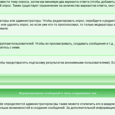
ы ввести тему опроса, затем как минимум два варианта ответа (чтобы добавить
й опрос. Также существует ограничение на количество вариантов ответа, он
раторы или администраторы. Чтобы редактировать опрос, перейдите к редакти
 или удалять опрос, но если уже кто-то проголосовал, то только модераторы 
овали.
ппам пользователей. Чтобы их просматривать, создавать сообщения и т.д.
итесь с ними.
обы предотвратить подтасовку результатов анонимными пользователями). Если
Форматирование сообщений и типы создаваемых тем
 определяется администратором (вы также можете отключить его в каждом 
елю больше возможностей в создании сообщений. За дополнительной информаци