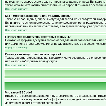
не видите, то скорее всего у вас нет прав на создание опроса. Вы должн
также можете установить лимит времени на опрос, 0 означает постоянны
Вернуться к началу
Как я могу редактировать или удалить опрос?
Также как и сообщения, опросы могут удалять только их создатели, моде
Если никто не успел проголосовать, то пользователи могут редактировать
нельзя было менять варианты ответов, в то время как люди уже проголос
Вернуться к началу
Почему мне недоступны некоторые форумы?
Некоторые форумы доступны только определённым пользователям или гру
или администраторы форума могут предоставить такое разрешение, свяж
Вернуться к началу
Почему я не могу голосовать в опросе?
Только зарегистрированные пользователи могут участвовать в опросе (чт
нет на это необходимых прав доступа.
Вернуться к началу
Что такое BBCode?
BBCode это особая реализация HTML, возможность использования BBCode
заключаются в квадратные скобки [ и ], а не < и >, он даёт пользоват
доступна из формы отправки сообщений.