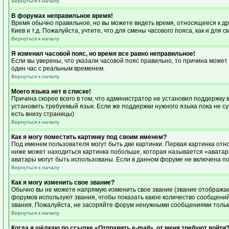
Вернуться к началу
В форумах неправильное время!
Время обычно правильное, но вы можете видеть время, относящееся к друг
Киев и т.д. Пожалуйста, учтите, что для смены часового пояса, как и дл
Вернуться к началу
Я изменил часовой пояс, но время все равно неправильное!
Если вы уверены, что указали часовой пояс правильно, то причина может
один час с реальным временем.
Вернуться к началу
Моего языка нет в списке!
Причина скорее всего в том, что администратор не установил поддержку 
установить требуемый язык. Если же поддержки нужного языка пока не с
есть внизу страницы)
Вернуться к началу
Как я могу поместить картинку под своим именем?
Под именем пользователя могут быть две картинки. Первая картинка отно
ниже может находиться картинка побольше, которая называется «аватара»
аватары могут быть использованы. Если в данном форуме не включена по
Вернуться к началу
Как я могу изменить свое звание?
Обычно вы не можете напрямую изменить свое звание (звание отображает
форумов используют звания, чтобы показать какое количество сообщен
звания. Пожалуйста, не засоряйте форум ненужными сообщениями только
Вернуться к началу
Когда я щёлкаю по ссылке «Отправить e-mail», от меня требуют войти