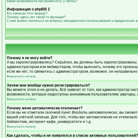
Какие возможности настройки есть у ленты?
Информация о phpBB 2
Кто написал этот форум?
Почему здесь нет такой-то функции?
С кем можно связаться по вопросу некорректного использования и юридических 
Почему я не могу войти?
А вы зарегистрировались? Серьёзно, вы должны быть зарегистрированы дл
администратором или вебмастером, чтобы выяснить, почему это произошл
если же нет, то свяжитесь с администратором, возможно, он неправильн
Вернуться к началу
Зачем мне вообще нужно регистрироваться?
Вы можете этого и не делать. Всё зависит от того, как администратор н
возможности, которые недоступны анонимным пользователям: аватары, лич
Вернуться к началу
Почему меня автоматически отключает?
Если вы не отметили галочкой пункт
Входить автоматически
, вы сможе
вашей учётной записью. Для того, чтобы вас автоматически не отключал
библиотеке, интернет-кафе, университете и т.д.
Вернуться к началу
Как сделать, чтобы я не появлялся в списке активных пользователей?