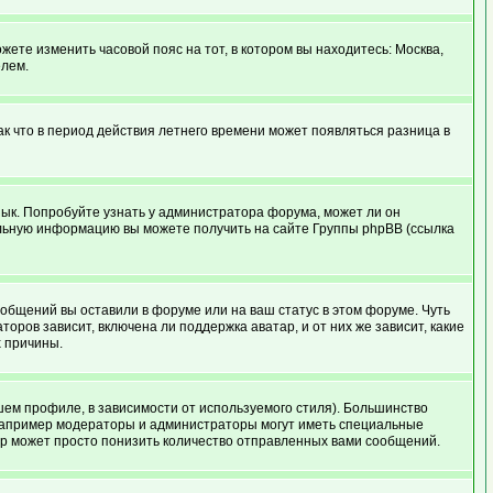
жете изменить часовой пояс на тот, в котором вы находитесь: Москва,
елем.
ак что в период действия летнего времени может появляться разница в
язык. Попробуйте узнать у администратора форума, может ли он
тельную информацию вы можете получить на сайте Группы phpBB (ссылка
ообщений вы оставили в форуме или на ваш статус в этом форуме. Чуть
ров зависит, включена ли поддержка аватар, и от них же зависит, какие
х причины.
шем профиле, в зависимости от используемого стиля). Большинство
например модераторы и администраторы могут иметь специальные
ор может просто понизить количество отправленных вами сообщений.