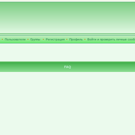
•
Пользователи
•
Группы
•
Регистрация
•
Профиль
•
Войти и проверить личные соо
FAQ