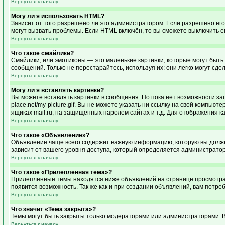
Вернуться к началу
Могу ли я использовать HTML?
Зависит от того разрешено ли это администратором. Если разрешено его и
могут вызвать проблемы. Если HTML включён, то вы сможете выключить е
Вернуться к началу
Что такое смайлики?
Смайлики, или эмотиконы — это маленькие картинки, которые могут быть 
сообщений. Только не перестарайтесь, используя их: они легко могут с
Вернуться к началу
Могу ли я вставлять картинки?
Вы можете вставлять картинки в сообщения. Но пока нет возможности заг
place.net/my-picture.gif. Вы не можете указать ни ссылку на свой компь
ящиках mail.ru, на защищённых паролем сайтах и т.д. Для отображения к
Вернуться к началу
Что такое «Объявление»?
Объявление чаще всего содержит важную информацию, которую вы должны
зависит от вашего уровня доступа, который определяется администрато
Вернуться к началу
Что такое «Прилепленная тема»?
Прилепленные темы находятся ниже объявлений на странице просмотра фо
появится возможность. Так же как и при создании объявлений, вам потре
Вернуться к началу
Что значит «Тема закрыта»?
Темы могут быть закрыты только модераторами или администраторами. В
Вернуться к началу