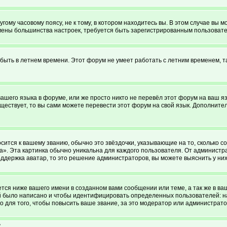
ому часовому поясу, не к тому, в котором находитесь вы. В этом случае вы мо
я смены большинства настроек, требуется быть зарегистрированным пользоват
 быть в летнем времени. Этот форум не умеет работать с летним временем, т
вашего языка в форуме, или же просто никто не перевёл этот форум на ваш 
уществует, то вы сами можете перевести этот форум на свой язык. Дополни
сится к вашему званию, обычно это звёздочки, указывающие на то, сколько с
. Эта картинка обычно уникальна для каждого пользователя. От администрато
ддержка аватар, то это решение администраторов, вы можете выяснить у ни
ся ниже вашего имени в созданном вами сообщении или теме, а так же в ва
ий было написано и чтобы идентифицировать определенных пользователей: 
 для того, чтобы повысить ваше звание, за это модератор или администрат
?