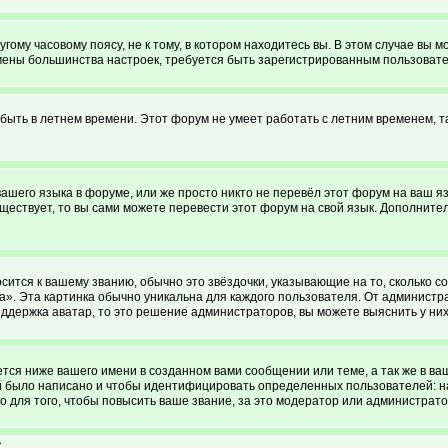
ому часовому поясу, не к тому, в котором находитесь вы. В этом случае вы мо
я смены большинства настроек, требуется быть зарегистрированным пользоват
 быть в летнем времени. Этот форум не умеет работать с летним временем, т
вашего языка в форуме, или же просто никто не перевёл этот форум на ваш 
уществует, то вы сами можете перевести этот форум на свой язык. Дополни
сится к вашему званию, обычно это звёздочки, указывающие на то, сколько с
. Эта картинка обычно уникальна для каждого пользователя. От администрато
ддержка аватар, то это решение администраторов, вы можете выяснить у ни
ся ниже вашего имени в созданном вами сообщении или теме, а так же в ва
ий было написано и чтобы идентифицировать определенных пользователей: 
 для того, чтобы повысить ваше звание, за это модератор или администрат
?