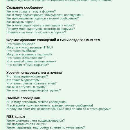
Создание сообщений
Как мне создать тему в форуме?
Как я могу редактировать или удалить сообщение?
Как присоединить подпись к моему сообщению?
Как создать опрос?
Как я могу редактировать или удалить опрос?
Почему мне недоступны некоторые форумы?
Почему я не могу голосовать в опросе?
Форматирование сообщений и типы создаваемых тем
Что такое BBCode?
Могу ли я использовать HTML?
Что такое смайлики?
Могу ли я вставлять картинки?
Что такое «Объявление»?
Что такое «Прилепленная тема»?
Что значит «Тема закрыта»?
Уровни пользователей и группы
Кто такие администраторы?
Кто такие модераторы?
Что такое группы пользователей?
Как мне вступить в группу?
Как мне стать модератором группы?
Личные сообщения
Я не могу отправить личное сообщение!
Я всё время получаю нежелательные личные сообщения!
Я получил спам или оскорбительный e-mail от кого-то с этого форума!
RSS-канал
Какие форматы лент поддерживаются?
Как подключиться к ленте?
Какие параметры настроены в ленте по умолчанию?