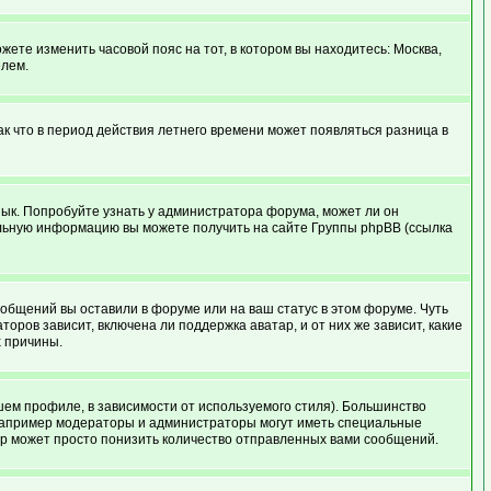
жете изменить часовой пояс на тот, в котором вы находитесь: Москва,
елем.
ак что в период действия летнего времени может появляться разница в
язык. Попробуйте узнать у администратора форума, может ли он
тельную информацию вы можете получить на сайте Группы phpBB (ссылка
ообщений вы оставили в форуме или на ваш статус в этом форуме. Чуть
ров зависит, включена ли поддержка аватар, и от них же зависит, какие
х причины.
шем профиле, в зависимости от используемого стиля). Большинство
например модераторы и администраторы могут иметь специальные
ор может просто понизить количество отправленных вами сообщений.