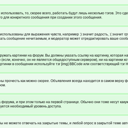
спользовать, то, скорее всего, работать будут лишь несколько тэгов. Это с
го для конкретного сообщения при создании этого сообщения.
использованы для выражения чувств, например :) значит радость, :( значит 
делать сообщение нечитаемым, и модератор может отредактировать ваше сооб
ружать картинки на форум. Вы должны указать ссылку на картинку, которая н
ютер (если, конечно, он не является общедоступным сервером), ни на картинк
артинки в сообщении используйте тэг [img] BBCode или соответствующий тэг 
 прочесть как можно скорее. Объявления всегда находится в самом верху 
ром.
рума, и при этом только на первой странице. Обычно они тоже несут какую-т
буется необходимый уровень доступа.
ы не можете отвечать на закрытые темы, и любой опрос в закрытой теме авт