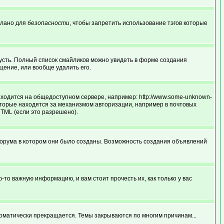
делано для
безопасности
, чтобы запретить использование тэгов которые
грусть. Полный список смайликов можно увидеть в форме создания
щение, или вообще удалить его.
аходится на общедоступном сервере, например: http://www.some-unknown-
и которые находятся за механизмом авторизации, например в почтовых
HTML (если это разрешено).
форума в котором они было созданы. Возможность создания объявлений
о важную информацию, и вам стоит прочесть их, как только у вас
оматически прекращается. Темы закрываются по многим причинам...