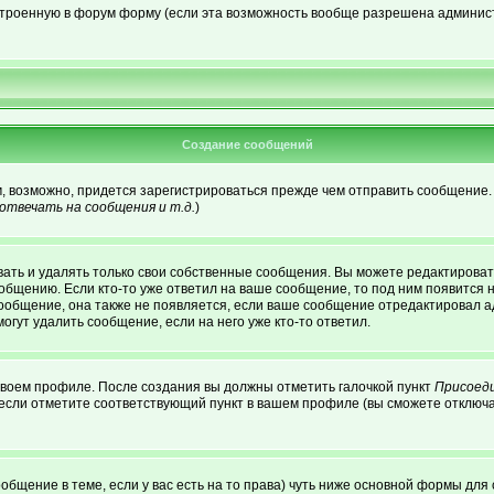
встроенную в форум форму (если эта возможность вообще разрешена админист
Создание сообщений
м, возможно, придется зарегистрироваться прежде чем отправить сообщение.
твечать на сообщения и т.д.
)
ать и удалять только свои собственные сообщения. Вы можете редактировать
ообщению. Если кто-то уже ответил на ваше сообщение, то под ним появится 
сообщение, она также не появляется, если ваше сообщение отредактировал а
огут удалить сообщение, если на него уже кто-то ответил.
 своем профиле. После создания вы должны отметить галочкой пункт
Присоед
если отметите соответствующий пункт в вашем профиле (вы сможете отключа
сообщение в теме, если у вас есть на то права) чуть ниже основной формы д