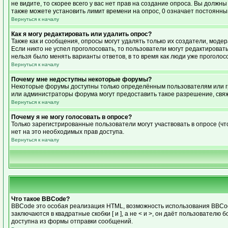
не видите, то скорее всего у вас нет прав на создание опроса. Вы должн
также можете установить лимит времени на опрос, 0 означает постоянны
Вернуться к началу
Как я могу редактировать или удалить опрос?
Также как и сообщения, опросы могут удалять только их создатели, моде
Если никто не успел проголосовать, то пользователи могут редактировать
нельзя было менять варианты ответов, в то время как люди уже проголос
Вернуться к началу
Почему мне недоступны некоторые форумы?
Некоторые форумы доступны только определённым пользователям или гру
или администраторы форума могут предоставить такое разрешение, свяж
Вернуться к началу
Почему я не могу голосовать в опросе?
Только зарегистрированные пользователи могут участвовать в опросе (чт
нет на это необходимых прав доступа.
Вернуться к началу
Что такое BBCode?
BBCode это особая реализация HTML, возможность использования BBCode
заключаются в квадратные скобки [ и ], а не < и >, он даёт пользоват
доступна из формы отправки сообщений.