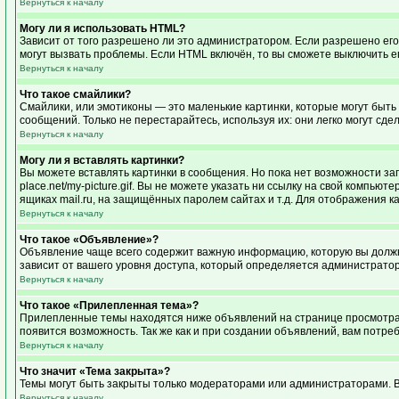
Вернуться к началу
Могу ли я использовать HTML?
Зависит от того разрешено ли это администратором. Если разрешено его и
могут вызвать проблемы. Если HTML включён, то вы сможете выключить е
Вернуться к началу
Что такое смайлики?
Смайлики, или эмотиконы — это маленькие картинки, которые могут быть 
сообщений. Только не перестарайтесь, используя их: они легко могут с
Вернуться к началу
Могу ли я вставлять картинки?
Вы можете вставлять картинки в сообщения. Но пока нет возможности заг
place.net/my-picture.gif. Вы не можете указать ни ссылку на свой компь
ящиках mail.ru, на защищённых паролем сайтах и т.д. Для отображения к
Вернуться к началу
Что такое «Объявление»?
Объявление чаще всего содержит важную информацию, которую вы должны
зависит от вашего уровня доступа, который определяется администрато
Вернуться к началу
Что такое «Прилепленная тема»?
Прилепленные темы находятся ниже объявлений на странице просмотра фо
появится возможность. Так же как и при создании объявлений, вам потре
Вернуться к началу
Что значит «Тема закрыта»?
Темы могут быть закрыты только модераторами или администраторами. В
Вернуться к началу