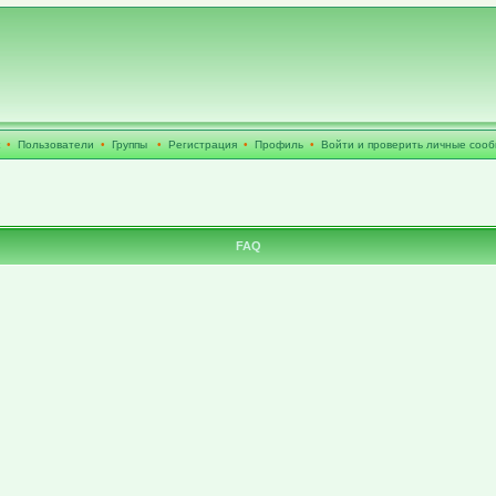
•
Пользователи
•
Группы
•
Регистрация
•
Профиль
•
Войти и проверить личные соо
FAQ