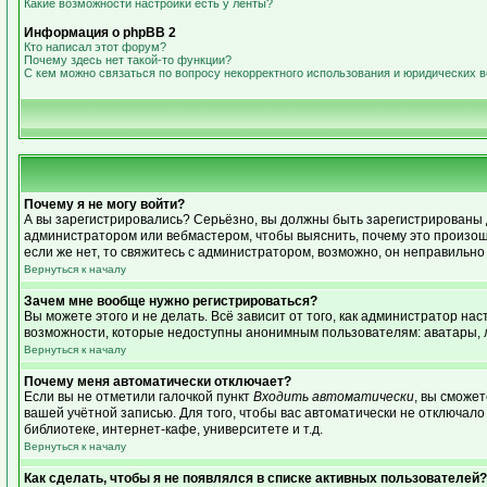
Какие возможности настройки есть у ленты?
Информация о phpBB 2
Кто написал этот форум?
Почему здесь нет такой-то функции?
С кем можно связаться по вопросу некорректного использования и юридических 
Почему я не могу войти?
А вы зарегистрировались? Серьёзно, вы должны быть зарегистрированы дл
администратором или вебмастером, чтобы выяснить, почему это произошл
если же нет, то свяжитесь с администратором, возможно, он неправильн
Вернуться к началу
Зачем мне вообще нужно регистрироваться?
Вы можете этого и не делать. Всё зависит от того, как администратор н
возможности, которые недоступны анонимным пользователям: аватары, лич
Вернуться к началу
Почему меня автоматически отключает?
Если вы не отметили галочкой пункт
Входить автоматически
, вы сможе
вашей учётной записью. Для того, чтобы вас автоматически не отключал
библиотеке, интернет-кафе, университете и т.д.
Вернуться к началу
Как сделать, чтобы я не появлялся в списке активных пользователей?