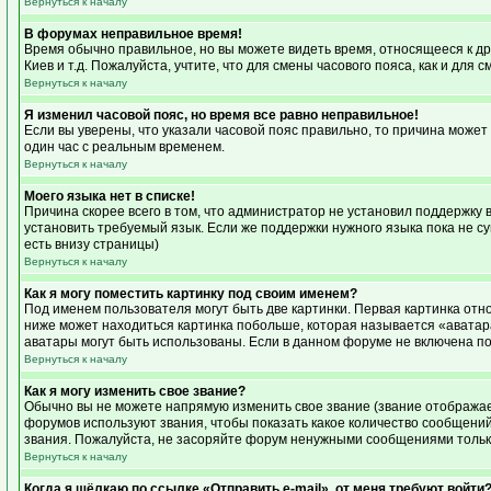
Вернуться к началу
В форумах неправильное время!
Время обычно правильное, но вы можете видеть время, относящееся к друг
Киев и т.д. Пожалуйста, учтите, что для смены часового пояса, как и дл
Вернуться к началу
Я изменил часовой пояс, но время все равно неправильное!
Если вы уверены, что указали часовой пояс правильно, то причина может
один час с реальным временем.
Вернуться к началу
Моего языка нет в списке!
Причина скорее всего в том, что администратор не установил поддержку 
установить требуемый язык. Если же поддержки нужного языка пока не с
есть внизу страницы)
Вернуться к началу
Как я могу поместить картинку под своим именем?
Под именем пользователя могут быть две картинки. Первая картинка отно
ниже может находиться картинка побольше, которая называется «аватара»
аватары могут быть использованы. Если в данном форуме не включена по
Вернуться к началу
Как я могу изменить свое звание?
Обычно вы не можете напрямую изменить свое звание (звание отображает
форумов используют звания, чтобы показать какое количество сообщен
звания. Пожалуйста, не засоряйте форум ненужными сообщениями только
Вернуться к началу
Когда я щёлкаю по ссылке «Отправить e-mail», от меня требуют войти