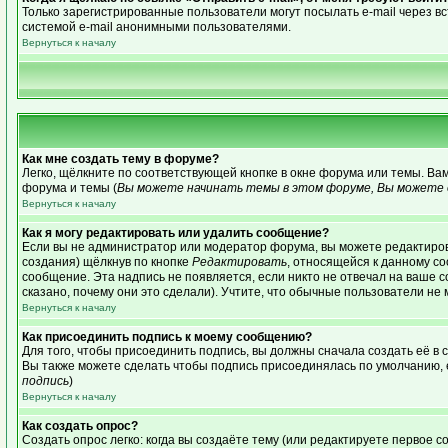
Только зарегистрированные пользователи могут посылать e-mail через 
системой e-mail анонимными пользователями.
Вернуться к началу
Как мне создать тему в форуме?
Легко, щёлкните по соответствующей кнопке в окне форума или темы. Ва
форума и темы (
Вы можете начинать темы в этом форуме, Вы можете о
Вернуться к началу
Как я могу редактировать или удалить сообщение?
Если вы не администратор или модератор форума, вы можете редактиров
создания) щёлкнув по кнопке
Редактировать
, относящейся к данному с
сообщение. Эта надпись не появляется, если никто не отвечал на ваше 
сказано, почему они это сделали). Учтите, что обычные пользователи не м
Вернуться к началу
Как присоединить подпись к моему сообщению?
Для того, чтобы присоединить подпись, вы должны сначала создать её в
Вы также можете сделать чтобы подпись присоединялась по умолчанию, 
подпись
)
Вернуться к началу
Как создать опрос?
Создать опрос легко: когда вы создаёте тему (или редактируете первое 