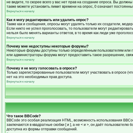
не видите, то скорее всего у вас нет прав на создание опроса. Вы должн
также можете установить лимит времени на опрос, 0 означает постоянны
Вернуться к началу
Как я могу редактировать или удалить опрос?
Также как и сообщения, опросы могут удалять только их создатели, моде
Если никто не успел проголосовать, то пользователи могут редактировать
нельзя было менять варианты ответов, в то время как люди уже проголос
Вернуться к началу
Почему мне недоступны некоторые форумы?
Некоторые форумы доступны только определённым пользователям или гру
или администраторы форума могут предоставить такое разрешение, свяж
Вернуться к началу
Почему я не могу голосовать в опросе?
Только зарегистрированные пользователи могут участвовать в опросе (чт
нет на это необходимых прав доступа.
Вернуться к началу
Что такое BBCode?
BBCode это особая реализация HTML, возможность использования BBCode
заключаются в квадратные скобки [ и ], а не < и >, он даёт пользоват
доступна из формы отправки сообщений.