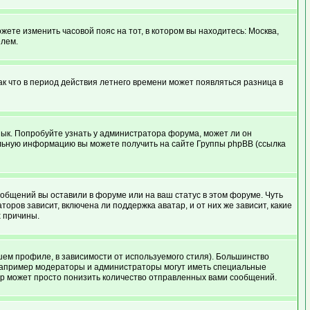
жете изменить часовой пояс на тот, в котором вы находитесь: Москва,
елем.
ак что в период действия летнего времени может появляться разница в
язык. Попробуйте узнать у администратора форума, может ли он
тельную информацию вы можете получить на сайте Группы phpBB (ссылка
ообщений вы оставили в форуме или на ваш статус в этом форуме. Чуть
ров зависит, включена ли поддержка аватар, и от них же зависит, какие
х причины.
шем профиле, в зависимости от используемого стиля). Большинство
например модераторы и администраторы могут иметь специальные
ор может просто понизить количество отправленных вами сообщений.