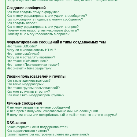
Создание сообщений
Как мне создать тему в форуме?
Как я могу редактировать или удалить сообщение?
Как присоединить подпись к моему сообщению?
Как создать опрос?
Как я могу редактировать или удалить опрос?
Почему мне недоступны некоторые форумы?
Почему я не могу голосовать в опросе?
Форматирование сообщений и типы создаваемых тем
Что такое BBCode?
Могу ли я использовать HTML?
Что такое смайлики?
Могу ли я вставлять картинки?
Что такое «Объявление»?
Что такое «Прилепленная тема»?
Что значит «Тема закрыта»?
Уровни пользователей и группы
Кто такие администраторы?
Кто такие модераторы?
Что такое группы пользователей?
Как мне вступить в группу?
Как мне стать модератором группы?
Личные сообщения
Я не могу отправить личное сообщение!
Я всё время получаю нежелательные личные сообщения!
Я получил спам или оскорбительный e-mail от кого-то с этого форума!
RSS-канал
Какие форматы лент поддерживаются?
Как подключиться к ленте?
Какие параметры настроены в ленте по умолчанию?