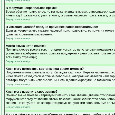
Вернуться к началу
В форумах неправильное время!
Время обычно правильное, но вы можете видеть время, относящееся к друг
Киев и т.д. Пожалуйста, учтите, что для смены часового пояса, как и дл
Вернуться к началу
Я изменил часовой пояс, но время все равно неправильное!
Если вы уверены, что указали часовой пояс правильно, то причина может
один час с реальным временем.
Вернуться к началу
Моего языка нет в списке!
Причина скорее всего в том, что администратор не установил поддержку 
установить требуемый язык. Если же поддержки нужного языка пока не с
есть внизу страницы)
Вернуться к началу
Как я могу поместить картинку под своим именем?
Под именем пользователя могут быть две картинки. Первая картинка отно
ниже может находиться картинка побольше, которая называется «аватара»
аватары могут быть использованы. Если в данном форуме не включена по
Вернуться к началу
Как я могу изменить свое звание?
Обычно вы не можете напрямую изменить свое звание (звание отображает
форумов используют звания, чтобы показать какое количество сообщен
звания. Пожалуйста, не засоряйте форум ненужными сообщениями только
Вернуться к началу
Когда я щёлкаю по ссылке «Отправить e-mail», от меня требуют войти