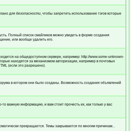
делано для
безопасности
, чтобы запретить использование тэгов которые
грусть. Полный список смайликов можно увидеть в форме создания
щение, или вообще удалить его.
аходится на общедоступном сервере, например: http://www.some-unknown-
и которые находятся за механизмом авторизации, например в почтовых
HTML (если это разрешено).
форума в котором они было созданы. Возможность создания объявлений
о важную информацию, и вам стоит прочесть их, как только у вас
оматически прекращается. Темы закрываются по многим причинам...