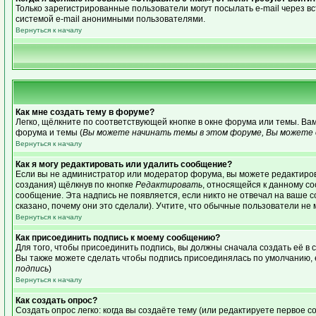
Только зарегистрированные пользователи могут посылать e-mail через 
системой e-mail анонимными пользователями.
Вернуться к началу
Как мне создать тему в форуме?
Легко, щёлкните по соответствующей кнопке в окне форума или темы. Ва
форума и темы (
Вы можете начинать темы в этом форуме, Вы можете о
Вернуться к началу
Как я могу редактировать или удалить сообщение?
Если вы не администратор или модератор форума, вы можете редактиров
создания) щёлкнув по кнопке
Редактировать
, относящейся к данному с
сообщение. Эта надпись не появляется, если никто не отвечал на ваше 
сказано, почему они это сделали). Учтите, что обычные пользователи не м
Вернуться к началу
Как присоединить подпись к моему сообщению?
Для того, чтобы присоединить подпись, вы должны сначала создать её в
Вы также можете сделать чтобы подпись присоединялась по умолчанию, 
подпись
)
Вернуться к началу
Как создать опрос?
Создать опрос легко: когда вы создаёте тему (или редактируете первое 