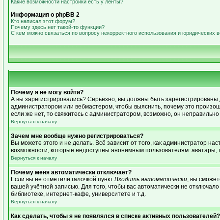
Какие возможности настройки есть у ленты?
Информация о phpBB 2
Кто написал этот форум?
Почему здесь нет такой-то функции?
С кем можно связаться по вопросу некорректного использования и юридических 
Почему я не могу войти?
А вы зарегистрировались? Серьёзно, вы должны быть зарегистрированы дл
администратором или вебмастером, чтобы выяснить, почему это произошл
если же нет, то свяжитесь с администратором, возможно, он неправильн
Вернуться к началу
Зачем мне вообще нужно регистрироваться?
Вы можете этого и не делать. Всё зависит от того, как администратор н
возможности, которые недоступны анонимным пользователям: аватары, лич
Вернуться к началу
Почему меня автоматически отключает?
Если вы не отметили галочкой пункт
Входить автоматически
, вы сможе
вашей учётной записью. Для того, чтобы вас автоматически не отключал
библиотеке, интернет-кафе, университете и т.д.
Вернуться к началу
Как сделать, чтобы я не появлялся в списке активных пользователей?