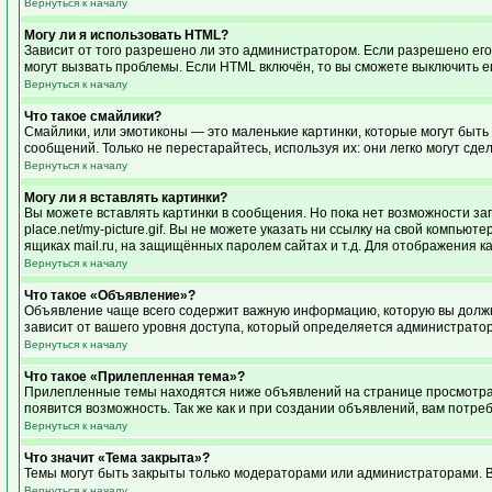
Вернуться к началу
Могу ли я использовать HTML?
Зависит от того разрешено ли это администратором. Если разрешено его и
могут вызвать проблемы. Если HTML включён, то вы сможете выключить е
Вернуться к началу
Что такое смайлики?
Смайлики, или эмотиконы — это маленькие картинки, которые могут быть 
сообщений. Только не перестарайтесь, используя их: они легко могут с
Вернуться к началу
Могу ли я вставлять картинки?
Вы можете вставлять картинки в сообщения. Но пока нет возможности заг
place.net/my-picture.gif. Вы не можете указать ни ссылку на свой компь
ящиках mail.ru, на защищённых паролем сайтах и т.д. Для отображения к
Вернуться к началу
Что такое «Объявление»?
Объявление чаще всего содержит важную информацию, которую вы должны
зависит от вашего уровня доступа, который определяется администрато
Вернуться к началу
Что такое «Прилепленная тема»?
Прилепленные темы находятся ниже объявлений на странице просмотра фо
появится возможность. Так же как и при создании объявлений, вам потре
Вернуться к началу
Что значит «Тема закрыта»?
Темы могут быть закрыты только модераторами или администраторами. В
Вернуться к началу