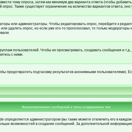
ы ввести тему опроса, затем как минимум два варианта ответа (чтобы добавить
й опрос. Также существует ограничение на количество вариантов ответа, он
раторы или администраторы. Чтобы редактировать опрос, перейдите к редакти
 или удалять опрос, но если уже кто-то проголосовал, то только модераторы 
овали.
ппам пользователей. Чтобы их просматривать, создавать сообщения и т.д.
итесь с ними.
обы предотвратить подтасовку результатов анонимными пользователями). Если
Форматирование сообщений и типы создаваемых тем
 определяется администратором (вы также можете отключить его в каждом 
елю больше возможностей в создании сообщений. За дополнительной информаци