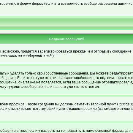
встроенную в форум форму (если эта возможность вообще разрешена админист
Создание сообщений
м, возможно, придется зарегистрироваться прежде чем отправить сообщение.
твечать на сообщения и т.д.
)
ать и удалять только свои собственные сообщения. Вы можете редактировать
ообщению. Если кто-то уже ответил на ваше сообщение, то под ним появится 
сообщение, она также не появляется, если ваше сообщение отредактировал а
огут удалить сообщение, если на него уже кто-то ответил.
 своем профиле. После создания вы должны отметить галочкой пункт
Присоед
если отметите соответствующий пункт в вашем профиле (вы сможете отключа
сообщение в теме, если у вас есть на то права) чуть ниже основной формы д