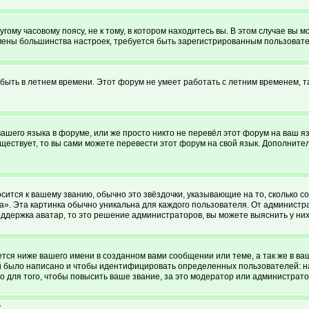
ому часовому поясу, не к тому, в котором находитесь вы. В этом случае вы мо
я смены большинства настроек, требуется быть зарегистрированным пользоват
 быть в летнем времени. Этот форум не умеет работать с летним временем, т
вашего языка в форуме, или же просто никто не перевёл этот форум на ваш 
уществует, то вы сами можете перевести этот форум на свой язык. Дополни
сится к вашему званию, обычно это звёздочки, указывающие на то, сколько с
. Эта картинка обычно уникальна для каждого пользователя. От администрато
ддержка аватар, то это решение администраторов, вы можете выяснить у ни
ся ниже вашего имени в созданном вами сообщении или теме, а так же в ва
ий было написано и чтобы идентифицировать определенных пользователей: 
 для того, чтобы повысить ваше звание, за это модератор или администрат
?