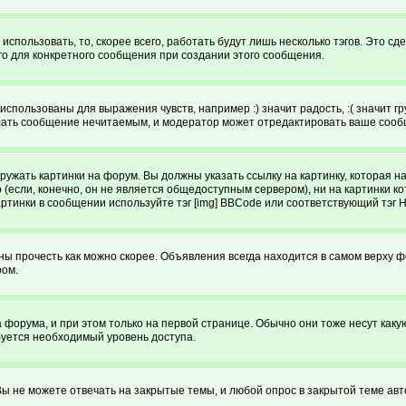
спользовать, то, скорее всего, работать будут лишь несколько тэгов. Это с
го для конкретного сообщения при создании этого сообщения.
использованы для выражения чувств, например :) значит радость, :( значит 
делать сообщение нечитаемым, и модератор может отредактировать ваше сооб
ружать картинки на форум. Вы должны указать ссылку на картинку, которая н
ютер (если, конечно, он не является общедоступным сервером), ни на картинк
артинки в сообщении используйте тэг [img] BBCode или соответствующий тэг 
 прочесть как можно скорее. Объявления всегда находится в самом верху 
ром.
рума, и при этом только на первой странице. Обычно они тоже несут какую-т
буется необходимый уровень доступа.
ы не можете отвечать на закрытые темы, и любой опрос в закрытой теме авт