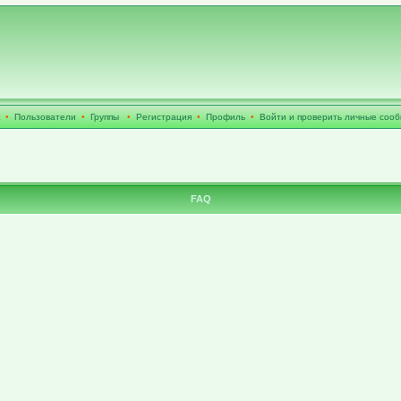
•
Пользователи
•
Группы
•
Регистрация
•
Профиль
•
Войти и проверить личные соо
FAQ